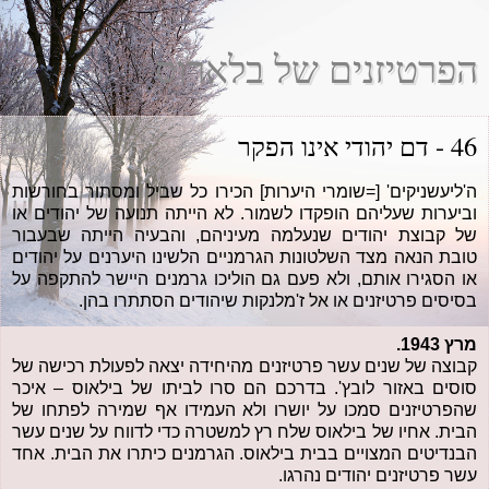
הפרטיזנים של בלארוס
46 - דם יהודי אינו הפקר
ה'ליעשניקים' [=שומרי היערות] הכירו כל שביל ומסתור בחורשות
וביערות שעליהם הופקדו לשמור. לא הייתה תנועה של יהודים או
של קבוצת יהודים שנעלמה מעיניהם, והבעיה הייתה שבעבור
טובת הנאה מצד השלטונות הגרמניים הלשינו היערנים על יהודים
או הסגירו אותם, ולא פעם גם הוליכו גרמנים היישר להתקפה על
בסיסים פרטיזנים או אל ז'מלנקות שיהודים הסתתרו בהן.
מרץ 1943.
קבוצה של שנים עשר פרטיזנים מהיחידה יצאה לפעולת רכישה של
סוסים באזור לובץ'. בדרכם הם סרו לביתו של בילאוס – איכר
שהפרטיזנים סמכו על יושרו ולא העמידו אף שמירה לפתחו של
הבית. אחיו של בילאוס שלח רץ למשטרה כדי לדווח על שנים עשר
הבנדיטים המצויים בבית בילאוס. הגרמנים כיתרו את הבית. אחד
עשר פרטיזנים יהודים נהרגו.