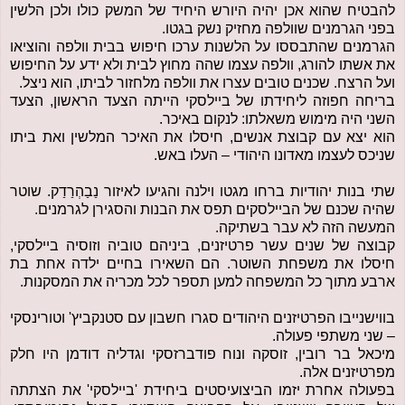
להבטיח שהוא אכן יהיה היורש היחיד של המשק כולו ולכן הלשין
בפני הגרמנים שוולפה מחזיק נשק בגטו.
הגרמנים שהתבססו על הלשנות ערכו חיפוש בבית וולפה והוציאו
את אשתו להורג, וולפה עצמו שהה מחוץ לבית ולא ידע על החיפוש
ועל הרצח. שכנים טובים עצרו את וולפה מלחזור לביתו, הוא ניצל.
בריחה חפוזה ליחידתו של ביילסקי הייתה הצעד הראשון, הצעד
השני היה מימוש משאלתו: לנקום באיכר.
הוא יצא עם קבוצת אנשים, חיסלו את האיכר המלשין ואת ביתו
שניכס לעצמו מאדונו היהודי – העלו באש.
שתי בנות יהודיות ברחו מגטו וילנה והגיעו לאיזור נַבַהְרַדַק. שוטר
שהיה שכנם של הביילסקים תפס את הבנות והסגירן לגרמנים.
המעשה הזה לא עבר בשתיקה.
קבוצה של שנים עשר פרטיזנים, ביניהם טוביה וזוסיה ביילסקי,
חיסלו את משפחת השוטר. הם השאירו בחיים ילדה אחת בת
ארבע מתוך כל המשפחה למען תספר לכל מכריה את המסקנות.
בווישנייבו הפרטיזנים היהודים סגרו חשבון עם סטנקביץ' וטורינסקי
– שני משתפי פעולה.
מיכאל בר רובין, זוסקה ונוח פודברזסקי וגדליה דודמן היו חלק
מפרטיזנים אלה.
בפעולה אחרת יזמו הביצועיסטים ביחידת 'ביילסקי' את הצתתה