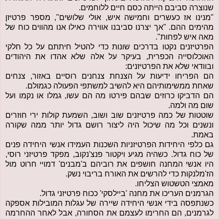
שנוצרה סביבם הייתה כסם חיים ללוחמים.
"מנינו אז כעשרים וחמישה איש, אולי שלושים", מספר פרטיזן
מהימים ההם. "אך יצרנו סביבנו אווירה כאילו אנו מהווים כוח של
מאה איש לפחות".
הפרטיזנים נקטו בדרכים שונות כדי להטיל חיתתם על כל חלקי
האוכלוסייה הכפרית, בעיקר על אלה שלא אהדו את היהודים
ובוודאי שלא את הפרטיזנים:
הם הפריחו ידיעות על הצנחת צנחנים רוסיים באזור, צנחים
שאחת ממשימותיהם היא להשיב למשתפי הפעולה כגמולם.
הם הדביקו כרוזים שבהם פירטו מה הם עשו, גמלו או נקמו ועל
שום מה ולמה.
שוטטות של כמה פרטיזנים שוב ושוב, השמעת קולות ירי חוזרים
ונשנים וכל מה שיכול היה ליצור רושם גדול יותר ממה שקורה
באמת.
גם כלפי היחידות הפרטיזניות השכנות העמידו אנשי היחידה פנים
של כוח גדול. כשהיה מגיע ויקטור פנצ'נקוב, מפקד פרטיזני רוסי,
היו אנשי המחנה חושפים את רוביהם ב'מבנים' דמויי חרוט מול
הז'מלנקות כדי להרשים את האורח בריבוי נשק.
מאמצי הטשטוש הצליחו.
הגרמנים העריכו את מחנה 'ביילסקי' ככוח פרטיזני גדול.
כשנתפסה בידי אנשי היחידה שיירה של עגלות המובילות אספקה
לגרמנים, הם החרימו לעצמם את הסחורה, אבל לאחר ההחרמה