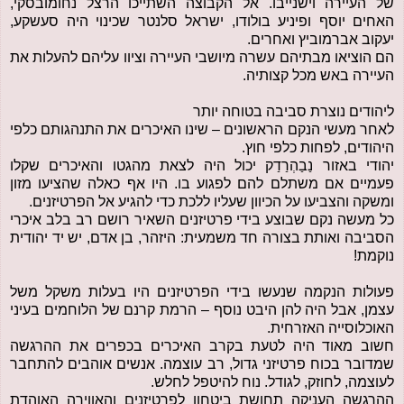
של העיירה וישנייבו. אל הקבוצה השתייכו הרצל נחומובסקי,
האחים יוסף ופיניע בולודו, ישראל סלנטר שכינוי היה סעשקע,
יעקוב אברמוביץ ואחרים.
הם הוציאו מבתיהם עשרה מיושבי העיירה וציוו עליהם להעלות את
העיירה באש מכל קצותיה.
ליהודים נוצרת סביבה בטוחה יותר
לאחר מעשי הנקם הראשונים – שינו האיכרים את התנהגותם כלפי
היהודים, לפחות כלפי חוץ.
יהודי באזור נַבַהְרַדַק יכול היה לצאת מהגטו והאיכרים שקלו
פעמיים אם משתלם להם לפגוע בו. היו אף כאלה שהציעו מזון
ומשקה והצביעו על הכיוון שעליו ללכת כדי להגיע אל הפרטיזנים.
כל מעשה נקם שבוצע בידי פרטיזנים השאיר רושם רב בלב איכרי
הסביבה ואותת בצורה חד משמעית: היזהר, בן אדם, יש יד יהודית
נוקמת!
פעולות הנקמה שנעשו בידי הפרטיזנים היו בעלות משקל משל
עצמן, אבל היה להן היבט נוסף – הרמת קרנם של הלוחמים בעיני
האוכלוסייה האזרחית.
חשוב מאוד היה לטעת בקרב האיכרים בכפרים את ההרגשה
שמדובר בכוח פרטיזני גדול, רב עוצמה. אנשים אוהבים להתחבר
לעוצמה, לחוזק, לגודל. נוח להיטפל לחלש.
ההרגשה העניקה תחושת ביטחון לפרטיזנים והאווירה האוהדת