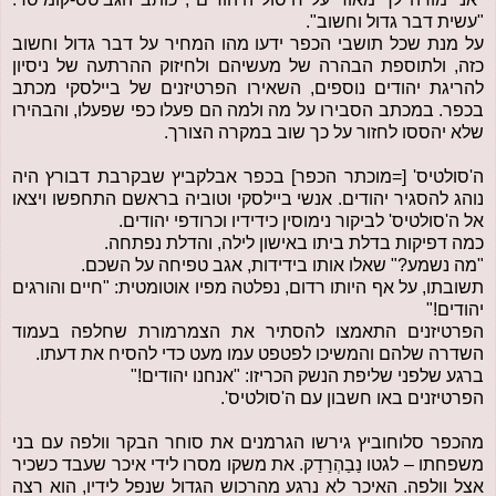
"עשית דבר גדול וחשוב".
על מנת שכל תושבי הכפר ידעו מהו המחיר על דבר גדול וחשוב
כזה, ולתוספת הבהרה של מעשיהם ולחיזוק ההרתעה של ניסיון
להריגת יהודים נוספים, השאירו הפרטיזנים של ביילסקי מכתב
בכפר. במכתב הסבירו על מה ולמה הם פעלו כפי שפעלו, והבהירו
שלא יהססו לחזור על כך שוב במקרה הצורך.
ה'סולטיס' [=מוכתר הכפר] בכפר אבלקביץ שבקרבת דבורץ היה
נוהג להסגיר יהודים. אנשי ביילסקי וטוביה בראשם התחפשו ויצאו
אל ה'סולטיס' לביקור נימוסין כידידיו וכרודפי יהודים.
כמה דפיקות בדלת ביתו באישון לילה, והדלת נפתחה.
"מה נשמע?" שאלו אותו בידידות, אגב טפיחה על השכם.
תשובתו, על אף היותו רדום, נפלטה מפיו אוטומטית: "חיים והורגים
יהודים!"
הפרטיזנים התאמצו להסתיר את הצמרמורת שחלפה בעמוד
השדרה שלהם והמשיכו לפטפט עמו מעט כדי להסיח את דעתו.
ברגע שלפני שליפת הנשק הכריזו: "אנחנו יהודים!"
הפרטיזנים באו חשבון עם ה'סולטיס'.
מהכפר סלוחוביץ גירשו הגרמנים את סוחר הבקר וולפה עם בני
משפחתו – לגטו נַבַהְרַדַק. את משקו מסרו לידי איכר שעבד כשכיר
אצל וולפה. האיכר לא נרגע מהרכוש הגדול שנפל לידיו, הוא רצה