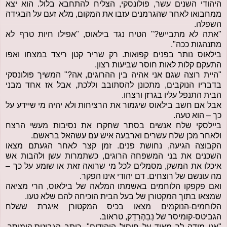
היהודי השנים עשר, פולונסקי, הצליח להתחבא בלול. הוא יצא
ממחבואו לאחר שהגרמנים עזבו את המקום, מלא זעם על הבגידה
השפלה.
"אתה לא מתבייש?" הטיח נגד בילאוס, "אפילו חיות טרף לא
מתנהגות ככה".
בילאוס נותר בפנים קפואות. רק שריר קטן ריצד במצחו ואפו
התעקם קלות לאות חוסר שביעות רצון.
"היית רוצה שגם אני אהיה בין ההרוגים, אה?" המשיך פולונסקי
בדבריו הנוקבים, מתכונן להסתובב וללכת, אבל אז אחד מבני
הבית התנפל עליו בגרזן ורצחו.
אבל אם חשב בילאוס שיגמור את הרציחות ולא יהיה מי שיידע על
כך – הוא טעה.
ביילסקי שלח אנשים בסתר שחקרו את נסיבות מעשי הרצח
ולאחר מכן שלח עשרים וארבעה איש עם עשהאל בראשם.
הקבוצה הגיעה, נחושת פנים. זמן קצר לאחר הגעתם מצאו
השכנים את בני המשפחה הרוגים, כשתמרות עשן ולהבות אש
איכלו את המשק, מסמלים לכל מי שרואה זאת או שומע על כך –
מה עונשם של רוצחים. דם יהודי אינו הפקר.
ואם פקפקו הלוחמים באשמתו המלאה של בילאוס, הרי מציאה
שמצאו בתוך המקטורן של בעל הבית הוכיחה להם שלא טעו.
הלוחמים-הנוקמים מצאו בכיס המקטורן איגרת ששלח
הגביטס-קומיסר של נַבַהְרַדַק, טראוב.
"אני מודה לך מאוד על חיסול היהודים", כותב הגביטס-קומיסר.